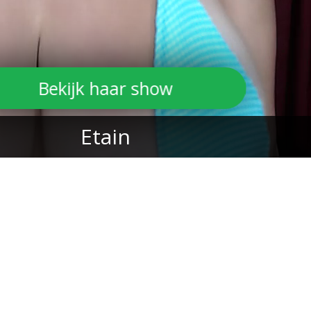
Bekijk haar show
Etain